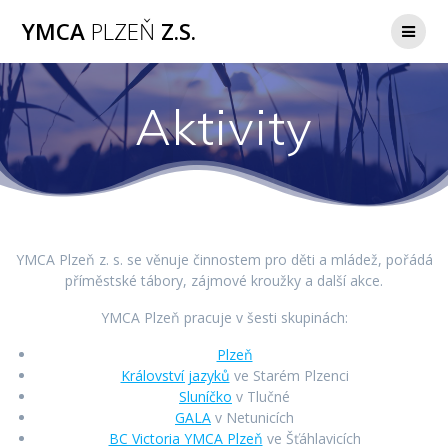
Přeskočit
YMCA
PLZEŇ
Z.S.
na
obsah
Aktivity
YMCA Plzeň z. s. se věnuje činnostem pro děti a mládež, pořádá
příměstské tábory, zájmové kroužky a další akce.
YMCA Plzeň pracuje v šesti skupinách:
Plzeň
Království jazyků
ve Starém Plzenci
Sluníčko
v Tlučné
GALA
v Netunicích
BC Victoria YMCA Plzeň
ve Šťáhlavicích