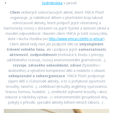
Sedmikráska
v Jarově
Cílem
veškerých volnočasových aktivit, které YMCA Plzeň
organizuje, je nabídnout dětem v plzeňském kraji takové
volnočasové aktivity, které podpoří jejich všestranný a
harmonický rozvoj s důrazem na jejich fyzické a duševní zdraví a
morální odpovědnost. Hlavním cílem YMCA je totiž rozvoj těla,
duše i ducha člověka (viz
http://www.ymca.cz/info-o-ymca/
).
Cílem aktivit tedy není jen podpořit děti ve
smysluplném
trávení volného času
, ale i podpora jejich
samostatnosti
,
aktivnosti
,
zodpovědnosti
(motivace k životu s principy
udržitelného rozvoje, rozvoj environmentální gramotnosti…),
rozvoje
,
zdravého sebevědomí
,
zdraví
(fyzického i
duševního) a vytváření kompetencí dětí a mládeže v oblasti
sebepoznání a sebeorganizace
. YMCA Plzeň podporuje
zájem dětí o různorodé aktivity, a to o pohybové (sportovní
kroužky, taneční…), vzdělávací (kroužky angličtiny vyučovanou
hravou formou, hudební…), umělecké (výtvarné kroužky i akce,
exkurze a návštěvy výstav…) i environmentální (projektové dny,
pobyty v přírodě, speciální aktivity během letních táborů…) .