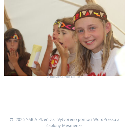
Z indiánského tábora
© 2026 YMCA Plzeň z.s.. Vytvořeno pomocí WordPressu a
šablony Mesmerize