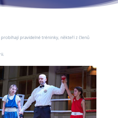
probíhají pravidelné tréninky, někteří z členů
ii.