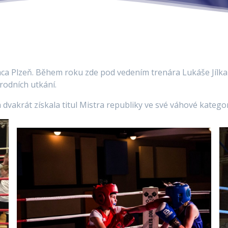
mca Plzeň. Během roku zde pod vedením trenára Lukáše Jílka 
rodních utkání.
 dvakrát získala titul Mistra republiky ve své váhové kategor