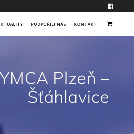
AKTUALITY
PODPOŘILI NÁS
KONTAKT
a YMCA Plzeň –
Šťáhlavice