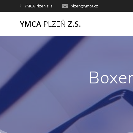
Přeskočit
YMCA Plzeň z. s.
plzen@ymca.cz
na
obsah
YMCA
PLZEŇ
Z.S.
Boxer